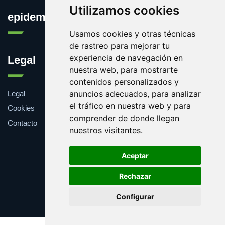
Utilizamos cookies
epidemia.org
Usamos cookies y otras técnicas
de rastreo para mejorar tu
experiencia de navegación en
Legal
nuestra web, para mostrarte
contenidos personalizados y
anuncios adecuados, para analizar
Legal
el tráfico en nuestra web y para
Cookies
comprender de donde llegan
Contacto
nuestros visitantes.
Aceptar
Rechazar
Update cookies preferences
Configurar
Copyright © 2026 epidemia.org