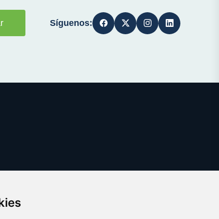
Síguenos:
r
kies